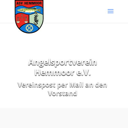
Angelsportverein
Hemmoor e.V.
Vereinspost per Mail an den
Vorstand