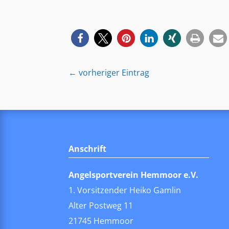
←
vorheriger Eintrag
Anschrift
Angelsportverein Hemmoor e.V.
1. Vorsitzender Heiko Gamlin
Alter Postweg 11
21745 Hemmoor